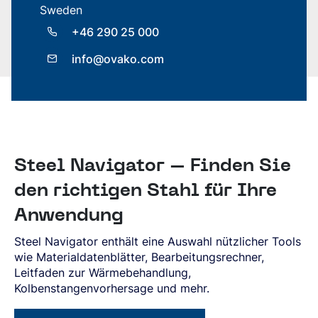
Südeuropa
Sweden
Steelnavigator
Asien-Pazifik
+46 290 25 000
Sign In
Nordamerika
info@ovako.com
Südamerika
Rest Der Welt
Steel Navigator – Finden Sie
den richtigen Stahl für Ihre
Anwendung
Steel Navigator enthält eine Auswahl nützlicher Tools
wie Materialdatenblätter, Bearbeitungsrechner,
Leitfaden zur Wärmebehandlung,
Kolbenstangenvorhersage und mehr.