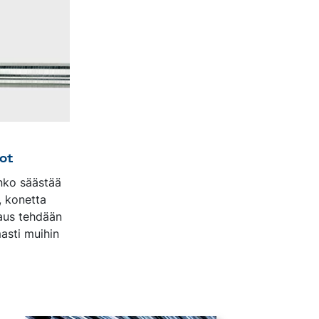
ot
nko säästää
, konetta
vaus tehdään
asti muihin