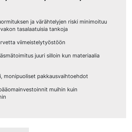
ormituksen ja värähtelyjen riski minimoituu
vakon tasalaatuisia tankoja
vetta viimeistelytyöstöön
äsmätoimitus juuri silloin kun materiaalia
i, monipuoliset pakkausvaihtoehdot
 pääomainvestoinnit muihin kuin
hin