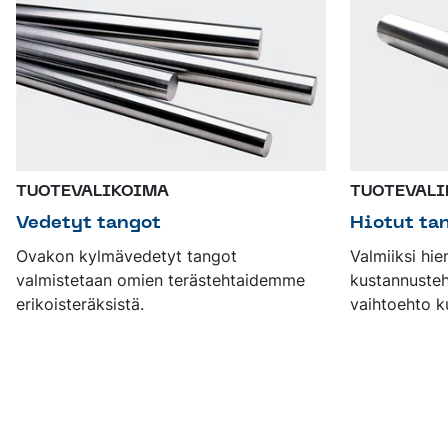
TUOTEVALIKOIMA
TUOTEVAL
Vedetyt tangot
Hiotut ta
Ovakon kylmävedetyt tangot
Valmiiksi hi
valmistetaan omien terästehtaidemme
kustannuste
erikoisteräksistä.
vaihtoehto k