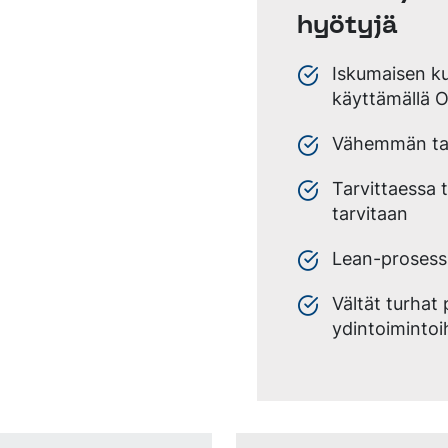
hyötyjä
Iskumaisen ku
käyttämällä O
Vähemmän tar
Tarvittaessa t
tarvitaan
Lean-prosess
Vältät turhat
ydintoimintoi