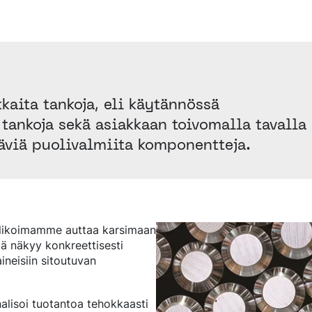
kaita tankoja, eli käytännössä
 tankoja sekä asiakkaan toivomalla tavalla
täviä puolivalmiita komponentteja.
 valikoimamme auttaa karsimaan
mä näkyy konkreettisesti
ineisiin sitoutuvan
nalisoi tuotantoa tehokkaasti