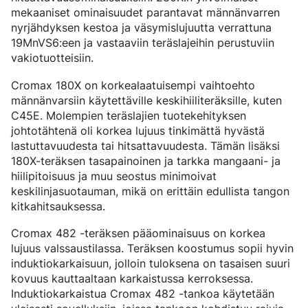
BOORITERÄKSET
SERTIFIKAATIT JA TESTAUSPALVELUT
PUOLIVALMIIT-KOMPONENTIT
JOHTO
mekaaniset ominaisuudet parantavat männänvarren
KEVYET JA RASKAAT AJONEUVOT
TYPETYSTERÄKSET
YHTEISKUNTAVASTUU
UUTISET JA TIEDOTTEET
PUOLIVALMIIT KOMPONENTIT TANGOSTA
LIIKETOIMINTAMME
nyrjähdyksen kestoa ja väsymislujuutta verrattuna
KOMPONENTTIKOHTAISET VAATIMUKSET
MARAGING-TERÄS
OVAKO SCIENCE AND VISITOR CENTER
YRITYSETIIKKA
English
Svenska
Suomi
TAPAHTUMAT JA KONFERENSSIT
PUOLIVALMIIT KOMPONENTIT PUTKESTA
MAAILMANLAAJUISEN YHTEISTYÖN VOIMAA
19MnVS6:een ja vastaaviin teräslajeihin perustuviin
VOIMANSIIRTO
SERTIFIKAATIT, HALLINTO JA SEURANTA
TARINOITA
ERIKOISTERÄKSISSÄ
ALUSTAKOMPONENTIT
KESTÄVÄN KEHITYKSEN TAVOITTEET
vakiotuotteisiin.
STRENGTH OF STEEL UUTISKIRJE
KOVAKROMATUT TANGOT JA PUTKET
TUOTANTOYKSIKÖT
MEDIAPANKKIIN
OPTIMAALISTA KORROOSIONKESTÄVYYTTÄ
VETYLAITOKSEMME
ENERGIA
Myyntikonttorit
Cromax 180X on korkealaatuisempi vaihtoehto
CROMAX-TUOTTEIDEN TERÄSLAJIT
DANIEL STÅHL
ÖLJY JA KAASU
HYDRAULISYLINTEREIDEN TALOUDELLISUUS
männänvarsiin käytettäville keskihiiliteräksille, kuten
TUULIVOIMA
Pohjois-Eurooppa
C45E. Molempien teräslajien tuotekehityksen
Yhteystiedot
VALSSILANGAT JA KIEPILLE VALSSATUT TANGOT
KULJETUSKALUSTO
johtotähtenä oli korkea lujuus tinkimättä hyvästä
Keski-Eurooppa
(BAR-IN-COIL)
lastuttavuudesta tai hitsattavuudesta. Tämän lisäksi
SAUMATTOMAT PUTKET JA AINESPUTKET
Ovatrack
Itä-Eurooppa
180X-teräksen tasapainoinen ja tarkka mangaani- ja
OVAKO 280-AINESPUTKET
hiilipitoisuus ja muu seostus minimoivat
VAKIOPUTKET LAAKEREIHIN
Etelä-Eurooppa
Steelnavigator
keskilinjasuotauman, mikä on erittäin edullista tangon
VALSSATUT JA TAOTUT RENKAAT
Aasian Ja Tyynenmeren Alue
kitkahitsauksessa.
Sign In
Pohjois-Amerikka
Cromax 482 -teräksen pääominaisuus on korkea
lujuus valssaustilassa. Teräksen koostumus sopii hyvin
Etelä-Amerikka
induktiokarkaisuun, jolloin tuloksena on tasaisen suuri
Muu Maailma
kovuus kauttaaltaan karkaistussa kerroksessa.
Induktiokarkaistua Cromax 482 -tankoa käytetään