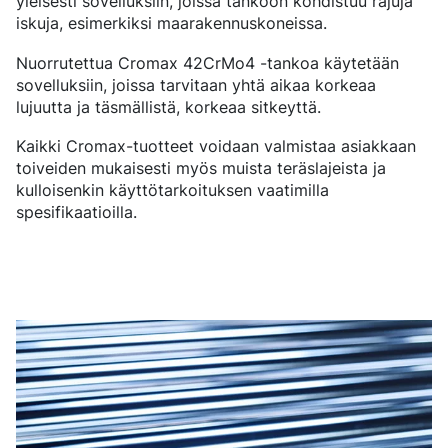
yleisesti sovelluksiin, joissa tankoon kohdistuu rajuja
iskuja, esimerkiksi maarakennuskoneissa.
Nuorrutettua Cromax 42CrMo4 -tankoa käytetään
sovelluksiin, joissa tarvitaan yhtä aikaa korkeaa
lujuutta ja täsmällistä, korkeaa sitkeyttä.
Kaikki Cromax-tuotteet voidaan valmistaa asiakkaan
toiveiden mukaisesti myös muista teräslajeista ja
kulloisenkin käyttötarkoituksen vaatimilla
spesifikaatioilla.