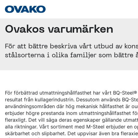
Ovakos varumärken
INDUSTRILÖSNINGAR
JORDBRUK
KULLAGER
STÅLUTBUD
För att bättre beskriva vårt utbud av kons
KEDJOR OCH LYFTANORDNINGAR
OVAKOS VARUMÄRKEN
FÄSTANORDNINGAR
stålsorterna i olika familjer som bättre
BQ-STEEL®
PRODUKTFORMER
HYDRAULIK
IQ-STEEL®
CYLINDRAR
VARMVALSADE STÄNGER
HYBRID STEEL®
VENTILER
RUNDSTÅNG
TJÄNSTER
M-STEEL®
PUMPAR OCH MOTORER
SMIDD/VALSAD STÅNG
SZ-STEEL®
SKRÄDDARSYDDA LEVERANSLÖSNINGAR
FYRKANTSSTÅNG
WR-STEEL®
TILLVERKNING
DIGITALA VERKTYG
HÅLLBARHET
PLATTSTÅNG
För förbättrad utmattningshållfasthet har vårt BQ-Steel
CROMAX®
SMIDE
STEEL NAVIGATOR
SPECIALPROFILER
resultat från kullagerindustrin. Dessutom används BQ-S
MILJÖ
MASKINBEARBETNING
OVATRACK
SPECIALEGENSKAPER (SP-STÅNG)
STÅLSORTER
VÅR VÄG MOT KOLDIOXIDNEUTRALITET
användningsområden där hög mekanisk hållfasthet är oum
KARRIÄR
VÄRMEBEHANDLING
GENOMHÄRDANDE KULLAGERSTÅL
KLIMAT
SKROT- OCH LEGERINGSTILLÄGG
erbjuder högre prestanda inom utmattningshållfasthet f
VIDAREFÖRÄDLADE STÄNGER
LEDIGA TJÄNSTER
SÄTTHÄRDNINGSSTÅL
GRUV- OCH ANLÄGGNINGSVERKTYG
EFFEKTIVA PROCESSER
FORSKNING OCH UTVECKLING
fleraxligt. Det vill säga deras egenskaper gällande utmatt
DRAGEN STÅNG
VARFÖR OVAKO?
OM OVAKO
ALLMÄNT KONSTRUKTIONSSTÅL
BERGBORRNING
PRODUKTER
ERFARENHET OCH KUNSKAP
SLIPAD STÅNG
alla riktningar. Vårt sortiment med M-Steel erbjuder en o
ATT VÄXA HOS OVAKO
SEGHÄRDNINGSSTÅL
ÖVRIGA GRUVVERKTYG
ANVÄNDNING AV KEMISKA ÄMNEN
EN VÄRLD AV STÅL
SKALSVARVAD STÅNG
UTVECKLINGSPROGRAM
skärbarhet och slipbarhet. Det uppvisar även bra fleraxie
FJÄDERSTÅL
MINERALBEARBETNING
KVALITET
ÅTERVINNINGSBARHET OCH ÅTERVUNNET INNEHÅ
VÅR HISTORIA
NYHETER OCH EVENTS