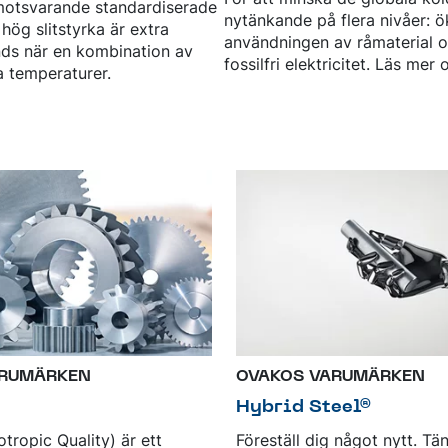
motsvarande standardiserade
nytänkande på flera nivåer: 
ög slitstyrka är extra
användningen av råmaterial o
änds när en kombination av
fossilfri elektricitet. Läs mer
a temperaturer.
ARUMÄRKEN
OVAKOS VARUMÄRKEN
Hybrid Steel®
otropic Quality) är ett
Föreställ dig något nytt. Tä