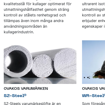
kvalitetsstål för kullager optimerat för
ultrarent iso
utmattningshållfasthet genom sträng
utmattningsh
kontroll av stålets renhetsgrad och
kontroll av 
tillämpas även inom många andra
erbjuder enh
användningsområden än
egenskaper i 
kullagerindustrin.
OVAKOS VARUMÄRKEN
OVAKOS V
SZ-Steel®
WR-Steel
SZ-Steels varumärkeslöfte är en
Som föregång