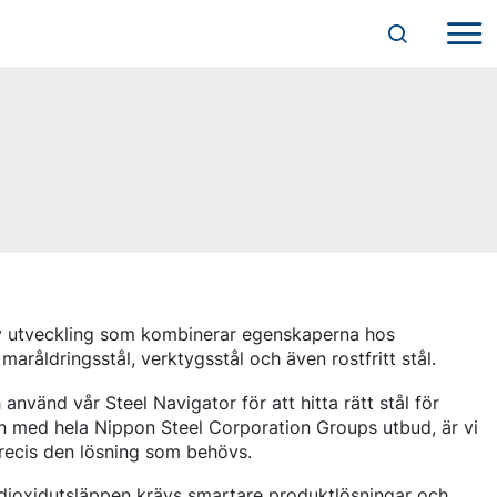
ny utveckling som kombinerar egenskaperna hos
åldringsstål, verktygsstål och även rostfritt stål.
 använd vår Steel Navigator för att hitta rätt stål för
on med hela Nippon Steel Corporation Groups utbud, är vi
precis den lösning som behövs.
ldioxidutsläppen krävs smartare produktlösningar och