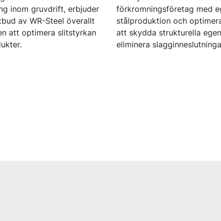
ng inom gruvdrift, erbjuder
förkromningsföretag med e
utbud av WR-Steel överallt
stålproduktion och optimer
n att optimera slitstyrkan
att skydda strukturella ege
ukter.
eliminera slagginneslutninga