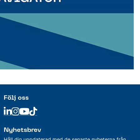
Följ oss
Linkedin
Linkedin
Linkedin
Linkedin
Nyhetsbrev
Håll dig uppdaterad med de senaste nyheterna från