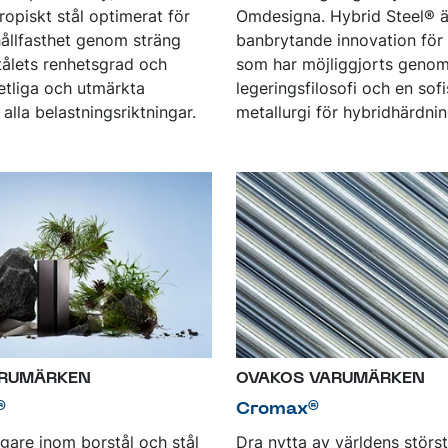
tropiskt stål optimerat för
Omdesigna. Hybrid Steel® ä
ållfasthet genom sträng
banbrytande innovation för s
stålets renhetsgrad och
som har möjliggjorts genom
etliga och utmärkta
legeringsfilosofi och en sof
alla belastningsriktningar.
metallurgi för hybridhärdnin
ARUMÄRKEN
OVAKOS VARUMÄRKEN
®
Cromax®
are inom borstål och stål
Dra nytta av världens störs