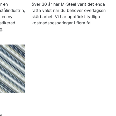
r en
över 30 år har M-Steel varit det enda
tålindustrin,
rätta valet när du behöver överlägsen
 en ny
skärbarhet. Vi har upptäckt tydliga
istikerad
kostnadsbesparingar i flera fall.
g.
ta