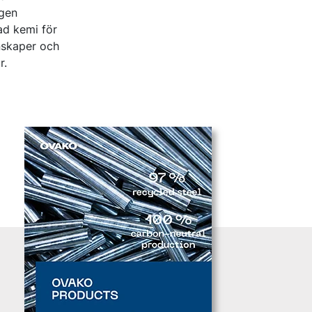
gen
ad kemi för
nskaper och
r.