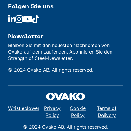
Folgen Sie uns
ERFAHRE MEHR
Schweiz
Linkedin
Linkedin
Linkedin
Linkedin
Besuchsadresse
ERFAHRE MEHR
Max-Planck-Straße 15B
Newsletter
DE-40699 Erkrath
Bleiben Sie mit den neuesten Nachrichten von
Germany
Ovako auf dem Laufenden.
Abonnieren
Sie den
Polen
+49 (0) 172 619 09 20
Strength of Steel-Newsletter.
sales.germany@ovako.com
© 2024 Ovako AB. All rights reserved.
+48 502 190 895
+48 785 007 878
Postanschrift
sales.poland@ovako.com
Postfach 12 55
DE-40672 ERKRATH
Germany
Whistleblower
Privacy
Cookie
Terms of
Policy
Policy
Delivery
© 2024 Ovako AB. All rights reserved.