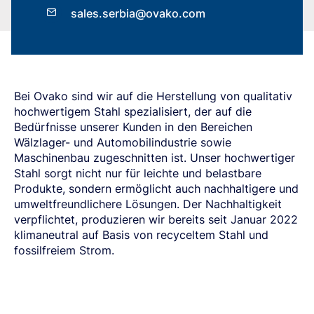
Südeuropa
Steelnavigator
sales.serbia@ovako.com
Asien-Pazifik
Sign In
Nordamerika
Südamerika
Bei Ovako sind wir auf die Herstellung von qualitativ
Rest Der Welt
hochwertigem Stahl spezialisiert, der auf die
Bedürfnisse unserer Kunden in den Bereichen
Wälzlager- und Automobilindustrie sowie
Maschinenbau zugeschnitten ist. Unser hochwertiger
Stahl sorgt nicht nur für leichte und belastbare
Produkte, sondern ermöglicht auch nachhaltigere und
umweltfreundlichere Lösungen. Der Nachhaltigkeit
verpflichtet, produzieren wir bereits seit Januar 2022
klimaneutral auf Basis von recyceltem Stahl und
fossilfreiem Strom.