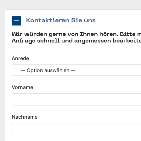
Südeuropa
Steelnavigator
Asien-Pazifik
Kontaktieren Sie uns
Sign In
Nordamerika
Südamerika
Wir würden gerne von Ihnen hören. Bitte 
Anfrage schnell und angemessen bearbeit
Rest Der Welt
Anrede
Vorname
Nachname