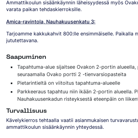
Ammattikoulun sisäänkäynnin läheisyydessä myös Ovakon
varata paikan tehdaskierroksille.
Amica-ravintola, Nauhakuusenkatu 3:
Tarjoamme kakkukahvit 800:lle ensimmäiselle. Paikalla
jututettavana.
Saapuminen
Tapahtuma-alue sijaitsee Ovakon 2-portin alueella, 
seuraamalla Ovako portti 2 -tienvarsiopasteita
Pietarintieltä on viitoitus tapahtuma-alueelle
Parkkeeraus tapahtuu niin ikään 2-portin alueella. Pi
Nauhakuusenkadun risteyksestä eteenpäin on liiken
Turvallisuus
Kävelykierros tehtaalla vaatii asianmukaisen turvavarust
ammattikoulun sisäänkäynnin yhteydessä.