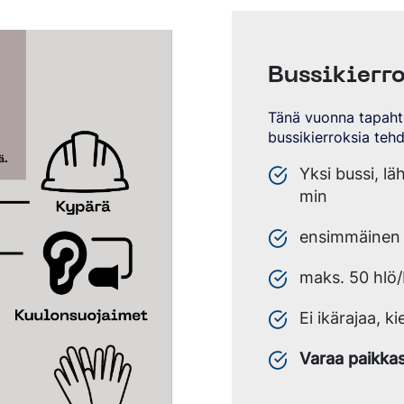
Bussikierr
Tänä vuonna tapaht
bussikierroksia teh
Yksi bussi, lä
min
ensimmäinen l
maks. 50 hlö/
Ei ikärajaa, ki
Varaa paikkas