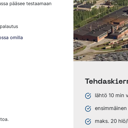
ulussa pääsee testaamaan
TERÄKSISSÄ
 palautus
ossa omilla
R-IN-COIL)
Tehdaskier
lähtö 10 min 
ensimmäinen l
toa.
maks. 20 hlö/