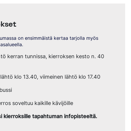
okset
umassa on ensimmäistä kertaa tarjolla myös
dasalueella.
htö kerran tunnissa, kierroksen kesto n. 40
ähtö klo 13.40, viimeinen lähtö klo 17.40
bussi
erros soveltuu kaikille kävijöille
i kierroksille tapahtuman infopisteeltä.