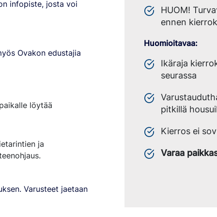
 infopiste, josta voi
HUOM! Turvav
ennen kierrok
Huomioitavaa:
 myös Ovakon edustajia
Ikäraja kierr
seurassa
Varustauduthan
paikalle löytää
pitkillä housu
Kierros ei sove
etarintien ja
Varaa paikkas
teenohjaus.
uksen. Varusteet jaetaan