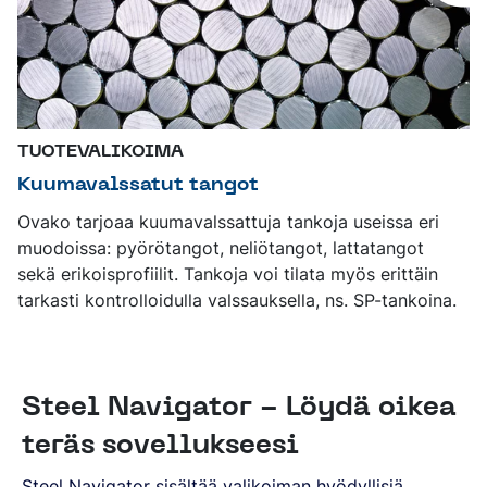
TUOTEVALIKOIMA
Kuumavalssatut tangot
Ovako tarjoaa kuumavalssattuja tankoja useissa eri
muodoissa: pyörötangot, neliötangot, lattatangot
sekä erikoisprofiilit. Tankoja voi tilata myös erittäin
tarkasti kontrolloidulla valssauksella, ns. SP-tankoina.
Steel Navigator - Löydä oikea
teräs sovellukseesi
Steel Navigator sisältää valikoiman hyödyllisiä