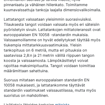
BOORITERÄKSET
SERTIFIKAATIT JA TESTAUSPALVELUT
PUOLIVALMIIT-KOMPONENTIT
JOHTO
pinnanlaatu ja vähäinen hiilenkato. Toimitamme
KEVYET JA RASKAAT AJONEUVOT
TYPETYSTERÄKSET
YHTEISKUNTAVASTUU
UUTISET JA TIEDOTTEET
PUOLIVALMIIT KOMPONENTIT TANGOSTA
LIIKETOIMINTAMME
kuumavalssattuja tankoja laajalla dimensiovalikoimalla.
KOMPONENTTIKOHTAISET VAATIMUKSET
MARAGING-TERÄS
OVAKO SCIENCE AND VISITOR CENTER
YRITYSETIIKKA
English
Svenska
Deutsch
Suomi
TAPAHTUMAT JA KONFERENSSIT
PUOLIVALMIIT KOMPONENTIT PUTKESTA
MAAILMANLAAJUISEN YHTEISTYÖN VOIMAA
VOIMANSIIRTO
SERTIFIKAATIT, HALLINTO JA SEURANTA
TARINOITA
ERIKOISTERÄKSISSÄ
ALUSTAKOMPONENTIT
Lattatangot valssataan yleisimmin suorasivuisiksi.
KESTÄVÄN KEHITYKSEN TAVOITTEET
STRENGTH OF STEEL UUTISKIRJE
KOVAKROMATUT TANGOT JA PUTKET
TUOTANTOYKSIKÖT
Tilauksesta tangot voidaan valssata myös eri säteisiin
MEDIAPANKKIIN
OPTIMAALISTA KORROOSIONKESTÄVYYTTÄ
VETYLAITOKSEMME
ENERGIA
Myyntikonttorit
pyöristetyin sivuin. Lattatankojen mittatoleranssit ovat
CROMAX-TUOTTEIDEN TERÄSLAJIT
DANIEL STÅHL
ÖLJY JA KAASU
HYDRAULISYLINTEREIDEN TALOUDELLISUUS
eurooppalaisen EN 10058 -standardin mukaisia.
TUULIVOIMA
Pohjois-Eurooppa
Valssaamoillamme on hyvät edellytykset täyttää myös
Yhteystiedot
VALSSILANGAT JA KIEPILLE VALSSATUT TANGOT
KULJETUSKALUSTO
tiukempia mittatarkkuusvaatimuksia. Yleisin
Keski-Eurooppa
(BAR-IN-COIL)
tankopituus on 6 metriä, mutta eri pituuksia on
SAUMATTOMAT PUTKET JA AINESPUTKET
Ovatrack
Itä-Eurooppa
saatavissa 2,8:n ja 21 metrin välillä riippuen tangon
OVAKO 280-AINESPUTKET
VAKIOPUTKET LAAKEREIHIN
koosta ja valssaamosta. Lämpökäsittelyt voivat
Etelä-Eurooppa
Steelnavigator
rajoittaa maksimipituutta. Tangot voidaan toimittaa
VALSSATUT JA TAOTUT RENKAAT
Aasian Ja Tyynenmeren Alue
määrämittaan sahattuina.
Sign In
Pohjois-Amerikka
Suoruus mitataan eurooppalaisen standardin EN
Etelä-Amerikka
10058 mukaisesti, ja lattatankomme täyttävät
standardin vaatimukset valssaustilassa, mutta myös
Muu Maailma
suoristus on mahdollinen.
Lisätietoja litteiden tankojen
mitoista
.