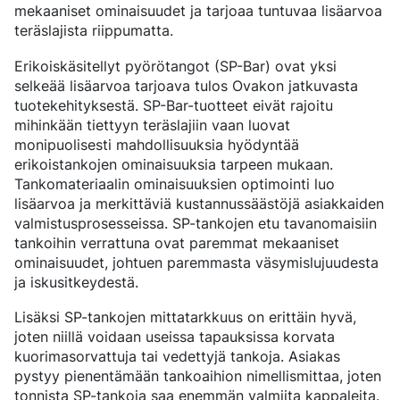
BOORITERÄKSET
SERTIFIKAATIT JA TESTAUSPALVELUT
mekaaniset ominaisuudet ja tarjoaa tuntuvaa lisäarvoa
PUOLIVALMIIT-KOMPONENTIT
JOHTO
KEVYET JA RASKAAT AJONEUVOT
TYPETYSTERÄKSET
YHTEISKUNTAVASTUU
UUTISET JA TIEDOTTEET
teräslajista riippumatta.
PUOLIVALMIIT KOMPONENTIT TANGOSTA
LIIKETOIMINTAMME
KOMPONENTTIKOHTAISET VAATIMUKSET
MARAGING-TERÄS
OVAKO SCIENCE AND VISITOR CENTER
YRITYSETIIKKA
English
Svenska
Suomi
TAPAHTUMAT JA KONFERENSSIT
PUOLIVALMIIT KOMPONENTIT PUTKESTA
MAAILMANLAAJUISEN YHTEISTYÖN VOIMAA
VOIMANSIIRTO
SERTIFIKAATIT, HALLINTO JA SEURANTA
TARINOITA
ERIKOISTERÄKSISSÄ
Erikoiskäsitellyt pyörötangot (SP-Bar) ovat yksi
ALUSTAKOMPONENTIT
KESTÄVÄN KEHITYKSEN TAVOITTEET
STRENGTH OF STEEL UUTISKIRJE
KOVAKROMATUT TANGOT JA PUTKET
TUOTANTOYKSIKÖT
selkeää lisäarvoa tarjoava tulos Ovakon jatkuvasta
MEDIAPANKKIIN
OPTIMAALISTA KORROOSIONKESTÄVYYTTÄ
VETYLAITOKSEMME
ENERGIA
tuotekehityksestä. SP-Bar-tuotteet eivät rajoitu
Myyntikonttorit
CROMAX-TUOTTEIDEN TERÄSLAJIT
DANIEL STÅHL
ÖLJY JA KAASU
mihinkään tiettyyn teräslajiin vaan luovat
HYDRAULISYLINTEREIDEN TALOUDELLISUUS
TUULIVOIMA
monipuolisesti mahdollisuuksia hyödyntää
Pohjois-Eurooppa
Yhteystiedot
VALSSILANGAT JA KIEPILLE VALSSATUT TANGOT
erikoistankojen ominaisuuksia tarpeen mukaan.
KULJETUSKALUSTO
Keski-Eurooppa
(BAR-IN-COIL)
Tankomateriaalin ominaisuuksien optimointi luo
SAUMATTOMAT PUTKET JA AINESPUTKET
Ovatrack
lisäarvoa ja merkittäviä kustannussäästöjä asiakkaiden
Itä-Eurooppa
OVAKO 280-AINESPUTKET
valmistusprosesseissa. SP-tankojen etu tavanomaisiin
VAKIOPUTKET LAAKEREIHIN
Etelä-Eurooppa
tankoihin verrattuna ovat paremmat mekaaniset
Steelnavigator
VALSSATUT JA TAOTUT RENKAAT
ominaisuudet, johtuen paremmasta väsymislujuudesta
Aasian Ja Tyynenmeren Alue
ja iskusitkeydestä.
Sign In
Pohjois-Amerikka
Lisäksi SP-tankojen mittatarkkuus on erittäin hyvä,
Etelä-Amerikka
joten niillä voidaan useissa tapauksissa korvata
Muu Maailma
kuorimasorvattuja tai vedettyjä tankoja. Asiakas
pystyy pienentämään tankoaihion nimellismittaa, joten
tonnista SP-tankoja saa enemmän valmiita kappaleita.