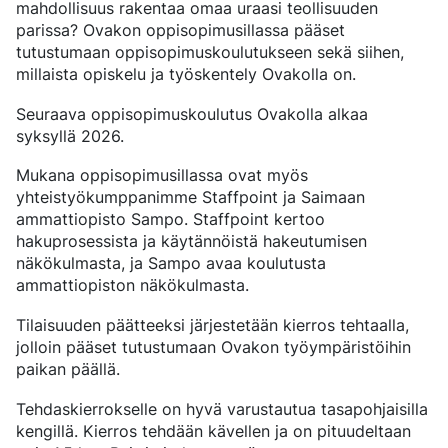
BOORITERÄKSET
mahdollisuus rakentaa omaa uraasi teollisuuden
SERTIFIKAATIT JA TESTAUSPALVELUT
PUOLIVALMIIT-KOMPONENTIT
JOHTO
KEVYET JA RASKAAT AJONEUVOT
TYPETYSTERÄKSET
YHTEISKUNTAVASTUU
UUTISET JA TIEDOTTEET
parissa? Ovakon oppisopimusillassa pääset
PUOLIVALMIIT KOMPONENTIT TANGOSTA
LIIKETOIMINTAMME
KOMPONENTTIKOHTAISET VAATIMUKSET
MARAGING-TERÄS
OVAKO SCIENCE AND VISITOR CENTER
YRITYSETIIKKA
Suomi
TAPAHTUMAT JA KONFERENSSIT
tutustumaan oppisopimuskoulutukseen sekä siihen,
PUOLIVALMIIT KOMPONENTIT PUTKESTA
MAAILMANLAAJUISEN YHTEISTYÖN VOIMAA
VOIMANSIIRTO
SERTIFIKAATIT, HALLINTO JA SEURANTA
TARINOITA
ERIKOISTERÄKSISSÄ
millaista opiskelu ja työskentely Ovakolla on.
ALUSTAKOMPONENTIT
KESTÄVÄN KEHITYKSEN TAVOITTEET
STRENGTH OF STEEL UUTISKIRJE
KOVAKROMATUT TANGOT JA PUTKET
TUOTANTOYKSIKÖT
MEDIAPANKKIIN
OPTIMAALISTA KORROOSIONKESTÄVYYTTÄ
VETYLAITOKSEMME
Seuraava oppisopimuskoulutus Ovakolla alkaa
ENERGIA
Myyntikonttorit
CROMAX-TUOTTEIDEN TERÄSLAJIT
DANIEL STÅHL
ÖLJY JA KAASU
syksyllä 2026.
HYDRAULISYLINTEREIDEN TALOUDELLISUUS
TUULIVOIMA
Pohjois-Eurooppa
Yhteystiedot
Mukana oppisopimusillassa ovat myös
VALSSILANGAT JA KIEPILLE VALSSATUT TANGOT
KULJETUSKALUSTO
yhteistyökumppanimme Staffpoint ja Saimaan
Keski-Eurooppa
(BAR-IN-COIL)
SAUMATTOMAT PUTKET JA AINESPUTKET
ammattiopisto Sampo. Staffpoint kertoo
Ovatrack
Itä-Eurooppa
OVAKO 280-AINESPUTKET
hakuprosessista ja käytännöistä hakeutumisen
VAKIOPUTKET LAAKEREIHIN
näkökulmasta, ja Sampo avaa koulutusta
Etelä-Eurooppa
Steelnavigator
ammattiopiston näkökulmasta.
VALSSATUT JA TAOTUT RENKAAT
Aasian Ja Tyynenmeren Alue
Sign In
Tilaisuuden päätteeksi järjestetään kierros tehtaalla,
Pohjois-Amerikka
jolloin pääset tutustumaan Ovakon työympäristöihin
Etelä-Amerikka
paikan päällä.
Muu Maailma
Tehdaskierrokselle on hyvä varustautua tasapohjaisilla
kengillä. Kierros tehdään kävellen ja on pituudeltaan