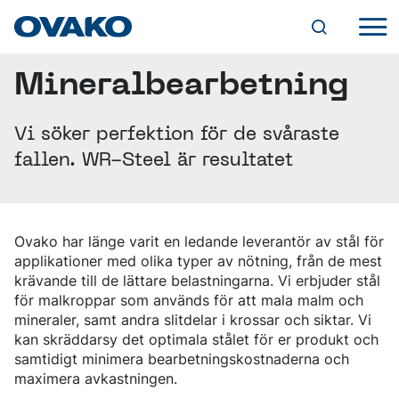
Mineralbearbetning
INDUSTRILÖSNINGAR
JORDBRUK
KULLAGER
STÅLUTBUD
Vi söker perfektion för de svåraste
KEDJOR OCH LYFTANORDNINGAR
OVAKOS VARUMÄRKEN
FÄSTANORDNINGAR
fallen. WR-Steel är resultatet
BQ-STEEL®
PRODUKTFORMER
HYDRAULIK
IQ-STEEL®
CYLINDRAR
VARMVALSADE STÄNGER
HYBRID STEEL®
VENTILER
RUNDSTÅNG
TJÄNSTER
M-STEEL®
PUMPAR OCH MOTORER
SMIDD/VALSAD STÅNG
SZ-STEEL®
Ovako har länge varit en ledande leverantör av stål för
SKRÄDDARSYDDA LEVERANSLÖSNINGAR
FYRKANTSSTÅNG
WR-STEEL®
TILLVERKNING
DIGITALA VERKTYG
applikationer med olika typer av nötning, från de mest
HÅLLBARHET
PLATTSTÅNG
CROMAX®
SMIDE
STEEL NAVIGATOR
krävande till de lättare belastningarna. Vi erbjuder stål
SPECIALPROFILER
MILJÖ
MASKINBEARBETNING
OVATRACK
SPECIALEGENSKAPER (SP-STÅNG)
för malkroppar som används för att mala malm och
STÅLSORTER
VÅR VÄG MOT KOLDIOXIDNEUTRALITET
KARRIÄR
VÄRMEBEHANDLING
GENOMHÄRDANDE KULLAGERSTÅL
mineraler, samt andra slitdelar i krossar och siktar. Vi
KLIMAT
SKROT- OCH LEGERINGSTILLÄGG
VIDAREFÖRÄDLADE STÄNGER
LEDIGA TJÄNSTER
SÄTTHÄRDNINGSSTÅL
GRUV- OCH ANLÄGGNINGSVERKTYG
kan skräddarsy det optimala stålet för er produkt och
EFFEKTIVA PROCESSER
FORSKNING OCH UTVECKLING
DRAGEN STÅNG
VARFÖR OVAKO?
OM OVAKO
ALLMÄNT KONSTRUKTIONSSTÅL
BERGBORRNING
PRODUKTER
samtidigt minimera bearbetningskostnaderna och
ERFARENHET OCH KUNSKAP
SLIPAD STÅNG
ATT VÄXA HOS OVAKO
SEGHÄRDNINGSSTÅL
ÖVRIGA GRUVVERKTYG
ANVÄNDNING AV KEMISKA ÄMNEN
maximera avkastningen.
EN VÄRLD AV STÅL
SKALSVARVAD STÅNG
UTVECKLINGSPROGRAM
FJÄDERSTÅL
MINERALBEARBETNING
KVALITET
ÅTERVINNINGSBARHET OCH ÅTERVUNNET
VÅR HISTORIA
NYHETER OCH EVENTS