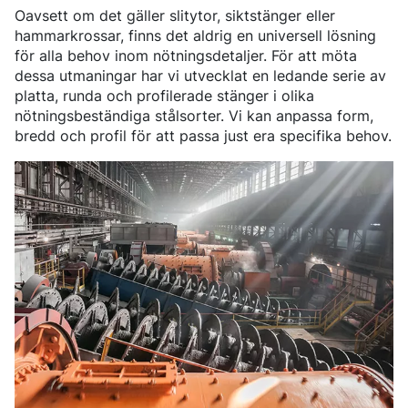
BORSTÅL
CERTIFIKAT OCH TESTMÖJLIGHETER
INNEHÅLL
FÖRKOMPONENTER
LEDNING
Oavsett om det gäller slitytor, siktstänger eller
LÄTTA OCH TUNGA FORDON
NITRERSTÅL
AKTUELLA TILLSTÅNDSPROCESSER
NYHETER & PRESSMEDDELANDEN
FÖRKOMPONENTER FRÅN STÅNG
VÅR VERKSAMHET
hammarkrossar, finns det aldrig en universell lösning
KOMPONENTSPECIFIKA KRAV
MARAGING-STÅL
OVAKO SCIENCE AND VISITOR CENTER
English
Suomi
Svenska
MÄSSOR OCH DIGITALA EVENTS
FÖRKOMPONENTER FRÅN RÖR
STARK GLOBAL STÄLLNING INOM SPECIALSTÅL
för alla behov inom nötningsdetaljer. För att möta
DRIVSYSTEM
SOCIAL HÅLLBARHET
BERÄTTELSER
PRODUKTIONSORTER
CHASSIKOMPONENTER
AFFÄRSETIK
dessa utmaningar har vi utvecklat en ledande serie av
STRENGTH OF STEEL NYHETSBREV
HÅRDFÖRKROMADE STÄNGER OCH RÖR
VÅR VÄTGASANLÄGGNING
STYRNING, UPPFÖLJNING & ÖVERVAKNING
platta, runda och profilerade stänger i olika
MEDIABANKEN
FÖRBÄTTRAD KORROSIONSBESTÄNDIGHET
PODCAST STÅLVERKET
ENERGI
GLOBALA MÅLEN FÖR HÅLLBAR UTVECKLING
Sales Units
CROMAX-STÅLSORTER
nötningsbeständiga stålsorter. Vi kan anpassa form,
DANIEL STÅHL
OLJA OCH GAS
KOSTNADSEFFEKTIVA HYDRAULCYLINDRAR
bredd och profil för att passa just era specifika behov.
VINDKRAFT
Nordeuropa
Kontakt
TRÅD OCH HASPLADE STÄNGER (BAR-IN-COIL)
TRANSPORT
Centraleuropa
SÖMLÖSA RÖR OCH ÄMNESRÖR
OVAKO 280-ÄMNESRÖR
Ovatrack
Östeuropa
STANDARDKULLAGERRÖR
Sydeuropa
VALSADE OCH SMIDDA RINGAR
Steelnavigator
Asien Och Stillahavsområdet
Logga In
Nordamerika
Sydamerika
Resten Av Världen