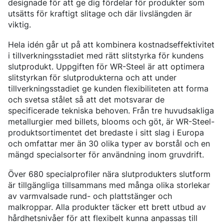
designade för att ge dig fördelar för produkter som
BORSTÅL
CERTIFIKAT OCH TESTMÖJLIGHETER
INNEHÅLL
FÖRKOMPONENTER
LEDNING
LÄTTA OCH TUNGA FORDON
NITRERSTÅL
utsätts för kraftigt slitage och där livslängden är
AKTUELLA TILLSTÅNDSPROCESSER
NYHETER & PRESSMEDDELANDEN
FÖRKOMPONENTER FRÅN STÅNG
VÅR VERKSAMHET
KOMPONENTSPECIFIKA KRAV
MARAGING-STÅL
OVAKO SCIENCE AND VISITOR CENTER
English
Suomi
Svenska
MÄSSOR OCH DIGITALA EVENTS
viktig.
FÖRKOMPONENTER FRÅN RÖR
STARK GLOBAL STÄLLNING INOM SPECIALSTÅL
DRIVSYSTEM
SOCIAL HÅLLBARHET
BERÄTTELSER
PRODUKTIONSORTER
CHASSIKOMPONENTER
AFFÄRSETIK
STRENGTH OF STEEL NYHETSBREV
HÅRDFÖRKROMADE STÄNGER OCH RÖR
Hela idén går ut på att kombinera kostnadseffektivitet
VÅR VÄTGASANLÄGGNING
STYRNING, UPPFÖLJNING & ÖVERVAKNING
MEDIABANKEN
FÖRBÄTTRAD KORROSIONSBESTÄNDIGHET
i tillverkningsstadiet med rätt slitstyrka för kundens
PODCAST STÅLVERKET
ENERGI
GLOBALA MÅLEN FÖR HÅLLBAR UTVECKLING
Sales Units
CROMAX-STÅLSORTER
DANIEL STÅHL
slutprodukt. Uppgiften för WR-Steel är att optimera
OLJA OCH GAS
KOSTNADSEFFEKTIVA HYDRAULCYLINDRAR
VINDKRAFT
slitstyrkan för slutprodukterna och att under
Nordeuropa
Kontakt
tillverkningsstadiet ge kunden flexibiliteten att forma
TRÅD OCH HASPLADE STÄNGER (BAR-IN-COIL)
TRANSPORT
Centraleuropa
och svetsa stålet så att det motsvarar de
SÖMLÖSA RÖR OCH ÄMNESRÖR
OVAKO 280-ÄMNESRÖR
specificerade tekniska behoven. Från tre huvudsakliga
Ovatrack
Östeuropa
STANDARDKULLAGERRÖR
metallurgier med billets, blooms och göt, är WR-Steel-
Sydeuropa
produktsortimentet det bredaste i sitt slag i Europa
VALSADE OCH SMIDDA RINGAR
Steelnavigator
och omfattar mer än 30 olika typer av borstål och en
Asien Och Stillahavsområdet
mängd specialsorter för användning inom gruvdrift.
Logga In
Nordamerika
Över 680 specialprofiler nära slutprodukters slutform
Sydamerika
är tillgängliga tillsammans med många olika storlekar
av varmvalsade rund- och plattstänger och
Resten Av Världen
malkroppar. Alla produkter täcker ett brett utbud av
hårdhetsnivåer för att flexibelt kunna anpassas till