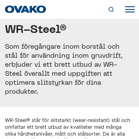
WR-Steel®
INDUSTRILÖSNINGAR
JORDBRUK
KULLAGER
STÅLUTBUD
Som föregångare inom borstål och
KEDJOR OCH LYFTANORDNINGAR
OVAKOS VARUMÄRKEN
FÄSTANORDNINGAR
stål för användning inom gruvdrift,
BQ-STEEL®
PRODUKTFORMER
HYDRAULIK
IQ-STEEL®
erbjuder vi ett brett utbud av WR-
CYLINDRAR
VARMVALSADE STÄNGER
HYBRID STEEL®
VENTILER
Steel överallt med uppgiften att
RUNDSTÅNG
TJÄNSTER
M-STEEL®
PUMPAR OCH MOTORER
SMIDD/VALSAD STÅNG
SZ-STEEL®
optimera slitstyrkan för dina
SKRÄDDARSYDDA LEVERANSLÖSNINGAR
FYRKANTSSTÅNG
WR-STEEL®
TILLVERKNING
DIGITALA VERKTYG
HÅLLBARHET
produkter.
PLATTSTÅNG
CROMAX®
SMIDE
STEEL NAVIGATOR
SPECIALPROFILER
MILJÖ
MASKINBEARBETNING
OVATRACK
SPECIALEGENSKAPER (SP-STÅNG)
STÅLSORTER
VÅR VÄG MOT KOLDIOXIDNEUTRALITET
KARRIÄR
VÄRMEBEHANDLING
GENOMHÄRDANDE KULLAGERSTÅL
KLIMAT
SKROT- OCH LEGERINGSTILLÄGG
VIDAREFÖRÄDLADE STÄNGER
LEDIGA TJÄNSTER
SÄTTHÄRDNINGSSTÅL
GRUV- OCH ANLÄGGNINGSVERKTYG
EFFEKTIVA PROCESSER
FORSKNING OCH UTVECKLING
WR-Steel® står för slitstarkt (wear-resistant) stål och
DRAGEN STÅNG
VARFÖR OVAKO?
OM OVAKO
ALLMÄNT KONSTRUKTIONSSTÅL
BERGBORRNING
PRODUKTER
ERFARENHET OCH KUNSKAP
omfattar ett brett utbud av kvaliteter med många
SLIPAD STÅNG
ATT VÄXA HOS OVAKO
SEGHÄRDNINGSSTÅL
ÖVRIGA GRUVVERKTYG
ANVÄNDNING AV KEMISKA ÄMNEN
EN VÄRLD AV STÅL
SKALSVARVAD STÅNG
olika hårdhetsnivåer, mått och stålsorter. De är alla
UTVECKLINGSPROGRAM
FJÄDERSTÅL
MINERALBEARBETNING
KVALITET
ÅTERVINNINGSBARHET OCH ÅTERVUNNET
VÅR HISTORIA
NYHETER OCH EVENTS