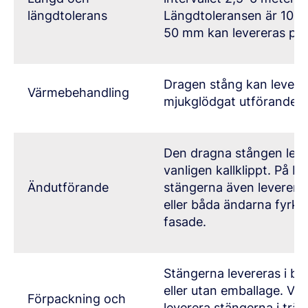
längdtolerans
Längdtoleransen är 10
50 mm kan levereras på 
Dragen stång kan leverer
Värmebehandling
mjukglödgat utförande.
Den dragna stången leve
vanligen kallklippt. På b
Ändutförande
stängerna även leverera
eller båda ändarna fyrka
fasade.
Stängerna levereras i b
eller utan emballage. Vi 
Förpackning och
leverera stängerna i träl