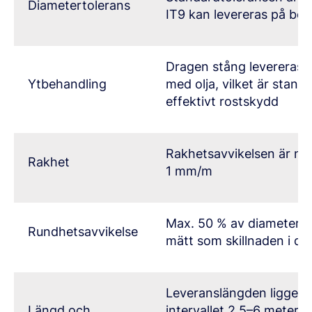
Diametertolerans
IT9 kan levereras på be
Dragen stång levereras 
Ytbehandling
med olja, vilket är stand
effektivt rostskydd
Rakhetsavvikelsen är no
Rakhet
1 mm/m
Max. 50 % av diameterto
Rundhetsavvikelse
mätt som skillnaden i di
Leveranslängden ligger v
Längd och
intervallet 2,5–6 meter.