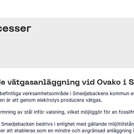
cesser
de vätgasanläggning vid Ovako i
t befintliga verksamhetsområde i Smedjebackens kommun eta
n är att genom elektrolys producera vätgas.
mning av stål inför valsning, vilket möjliggör för en fossilf
 Smedjebacken bedrivs i enlighet med gällande miljötillst
r att etableras som en mindre och avgränsad anläggning
LL