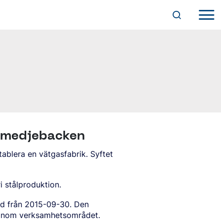
 Smedjebacken
blera en vätgasfabrik. Syftet
ri stålproduktion.
ånd från 2015-09-30. Den
 inom verksamhetsområdet.