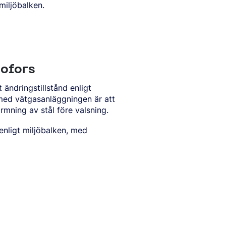
miljöbalken.
ofors
ndringstillstånd enligt
 med vätgasanläggningen är att
rmning av stål före valsning.
nligt miljöbalken, med