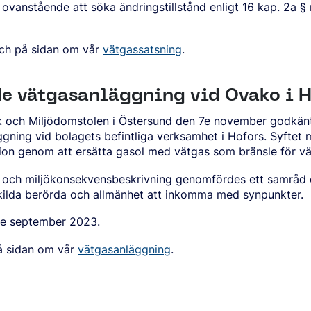
vanstående att söka ändringstillstånd enligt 16 kap. 2a § 
ch på sidan om vår
vätgassatsning
.
de vätgasanläggning vid Ovako i H
och Miljödomstolen i Östersund den 7e november godkänt ä
ggning vid bolagets befintliga verksamhet i Hofors. Syftet
ktion genom att ersätta gasol med vätgas som bränsle för vä
 och miljökonsekvensbeskrivning genomfördes ett samråd e
skilda berörda och allmänhet att inkomma med synpunkter.
5e september 2023.
 sidan om vår
vätgasanläggning
.