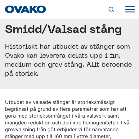
Smidd/Valsad stång
INDUSTRILÖSNINGAR
JORDBRUK
KULLAGER
STÅLUTBUD
Historiskt har utbudet av stänger som
KEDJOR OCH LYFTANORDNINGAR
OVAKOS VARUMÄRKEN
FÄSTANORDNINGAR
Ovako kan leverera delats upp i fin,
BQ-STEEL®
PRODUKTFORMER
HYDRAULIK
IQ-STEEL®
medium och grov stång. Allt beroende
CYLINDRAR
VARMVALSADE STÄNGER
HYBRID STEEL®
VENTILER
på storlek.
RUNDSTÅNG
TJÄNSTER
M-STEEL®
PUMPAR OCH MOTORER
SMIDD/VALSAD STÅNG
SZ-STEEL®
SKRÄDDARSYDDA LEVERANSLÖSNINGAR
FYRKANTSSTÅNG
WR-STEEL®
TILLVERKNING
DIGITALA VERKTYG
HÅLLBARHET
PLATTSTÅNG
CROMAX®
SMIDE
STEEL NAVIGATOR
SPECIALPROFILER
MILJÖ
MASKINBEARBETNING
Utbudet av valsade stänger är storleksmässigt
OVATRACK
SPECIALEGENSKAPER (SP-STÅNG)
STÅLSORTER
VÅR VÄG MOT KOLDIOXIDNEUTRALITET
KARRIÄR
VÄRMEBEHANDLING
begränsat på grund av flera parametrar som har att
GENOMHÄRDANDE KULLAGERSTÅL
KLIMAT
SKROT- OCH LEGERINGSTILLÄGG
VIDAREFÖRÄDLADE STÄNGER
göra med storleksomfånget i våra valsverk samt
LEDIGA TJÄNSTER
SÄTTHÄRDNINGSSTÅL
GRUV- OCH ANLÄGGNINGSVERKTYG
EFFEKTIVA PROCESSER
FORSKNING OCH UTVECKLING
DRAGEN STÅNG
VARFÖR OVAKO?
mängden reduktion och den inre homogeniteten. I vår
OM OVAKO
ALLMÄNT KONSTRUKTIONSSTÅL
BERGBORRNING
PRODUKTER
ERFARENHET OCH KUNSKAP
SLIPAD STÅNG
ATT VÄXA HOS OVAKO
SEGHÄRDNINGSSTÅL
grovvalsning från göt erbjuder vi för närvarande
ÖVRIGA GRUVVERKTYG
ANVÄNDNING AV KEMISKA ÄMNEN
EN VÄRLD AV STÅL
SKALSVARVAD STÅNG
UTVECKLINGSPROGRAM
FJÄDERSTÅL
MINERALBEARBETNING
KVALITET
ÅTERVINNINGSBARHET OCH ÅTERVUNNET
stänger med upp till 160 mm i yttre diameter,
VÅR HISTORIA
NYHETER OCH EVENTS