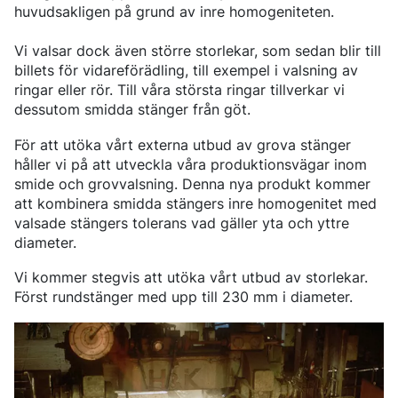
BORSTÅL
CERTIFIKAT OCH TESTMÖJLIGHETER
INNEHÅLL
huvudsakligen på grund av inre homogeniteten.
FÖRKOMPONENTER
LEDNING
LÄTTA OCH TUNGA FORDON
NITRERSTÅL
AKTUELLA TILLSTÅNDSPROCESSER
NYHETER & PRESSMEDDELANDEN
FÖRKOMPONENTER FRÅN STÅNG
VÅR VERKSAMHET
KOMPONENTSPECIFIKA KRAV
MARAGING-STÅL
OVAKO SCIENCE AND VISITOR CENTER
English
Suomi
Deutsch
Svenska
MÄSSOR OCH DIGITALA EVENTS
FÖRKOMPONENTER FRÅN RÖR
STARK GLOBAL STÄLLNING INOM SPECIALSTÅL
Vi valsar dock även större storlekar, som sedan blir till
DRIVSYSTEM
SOCIAL HÅLLBARHET
BERÄTTELSER
PRODUKTIONSORTER
billets för vidareförädling, till exempel i valsning av
CHASSIKOMPONENTER
AFFÄRSETIK
STRENGTH OF STEEL NYHETSBREV
HÅRDFÖRKROMADE STÄNGER OCH RÖR
VÅR VÄTGASANLÄGGNING
ringar eller rör. Till våra största ringar tillverkar vi
STYRNING, UPPFÖLJNING & ÖVERVAKNING
MEDIABANKEN
FÖRBÄTTRAD KORROSIONSBESTÄNDIGHET
PODCAST STÅLVERKET
ENERGI
GLOBALA MÅLEN FÖR HÅLLBAR UTVECKLING
Sales Units
dessutom smidda stänger från göt.
CROMAX-STÅLSORTER
DANIEL STÅHL
OLJA OCH GAS
KOSTNADSEFFEKTIVA HYDRAULCYLINDRAR
VINDKRAFT
För att utöka vårt externa utbud av grova stänger
Nordeuropa
Kontakt
TRÅD OCH HASPLADE STÄNGER (BAR-IN-COIL)
håller vi på att utveckla våra produktionsvägar inom
TRANSPORT
Centraleuropa
SÖMLÖSA RÖR OCH ÄMNESRÖR
smide och grovvalsning. Denna nya produkt kommer
OVAKO 280-ÄMNESRÖR
Ovatrack
att kombinera smidda stängers inre homogenitet med
Östeuropa
STANDARDKULLAGERRÖR
valsade stängers tolerans vad gäller yta och yttre
Sydeuropa
VALSADE OCH SMIDDA RINGAR
diameter.
Steelnavigator
Asien Och Stillahavsområdet
Vi kommer stegvis att utöka vårt utbud av storlekar.
Logga In
Nordamerika
Först rundstänger med upp till 230 mm i diameter.
Sydamerika
Resten Av Världen