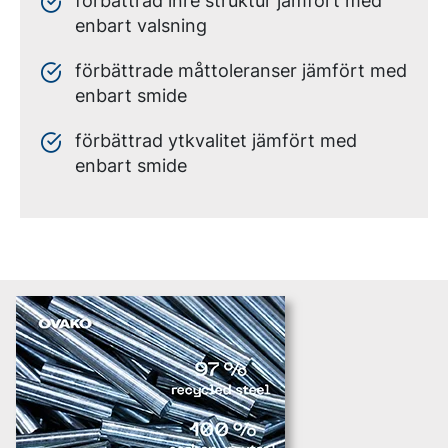
förbättrad inre struktur jämfört med
enbart valsning
förbättrade måttoleranser jämfört med
enbart smide
förbättrad ytkvalitet jämfört med
enbart smide