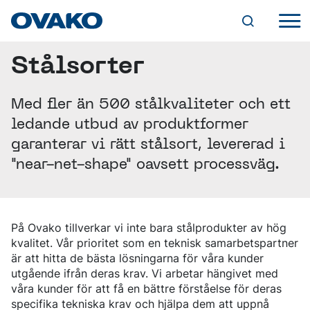
Stålsorter
INDUSTRILÖSNINGAR
JORDBRUK
KULLAGER
STÅLUTBUD
Med fler än 500 stålkvaliteter och ett
KEDJOR OCH LYFTANORDNINGAR
OVAKOS VARUMÄRKEN
FÄSTANORDNINGAR
ledande utbud av produktformer
BQ-STEEL®
PRODUKTFORMER
HYDRAULIK
IQ-STEEL®
garanterar vi rätt stålsort, levererad i
CYLINDRAR
VARMVALSADE STÄNGER
HYBRID STEEL®
VENTILER
"near-net-shape" oavsett processväg.
RUNDSTÅNG
TJÄNSTER
M-STEEL®
PUMPAR OCH MOTORER
SMIDD/VALSAD STÅNG
SZ-STEEL®
SKRÄDDARSYDDA LEVERANSLÖSNINGAR
FYRKANTSSTÅNG
WR-STEEL®
TILLVERKNING
DIGITALA VERKTYG
HÅLLBARHET
PLATTSTÅNG
CROMAX®
SMIDE
STEEL NAVIGATOR
SPECIALPROFILER
MILJÖ
MASKINBEARBETNING
På Ovako tillverkar vi inte bara stålprodukter av hög
OVATRACK
SPECIALEGENSKAPER (SP-STÅNG)
STÅLSORTER
VÅR VÄG MOT KOLDIOXIDNEUTRALITET
KARRIÄR
VÄRMEBEHANDLING
kvalitet. Vår prioritet som en teknisk samarbetspartner
GENOMHÄRDANDE KULLAGERSTÅL
KLIMAT
SKROT- OCH LEGERINGSTILLÄGG
VIDAREFÖRÄDLADE STÄNGER
är att hitta de bästa lösningarna för våra kunder
LEDIGA TJÄNSTER
SÄTTHÄRDNINGSSTÅL
GRUV- OCH ANLÄGGNINGSVERKTYG
EFFEKTIVA PROCESSER
FORSKNING OCH UTVECKLING
DRAGEN STÅNG
VARFÖR OVAKO?
utgående ifrån deras krav. Vi arbetar hängivet med
OM OVAKO
ALLMÄNT KONSTRUKTIONSSTÅL
BERGBORRNING
PRODUKTER
ERFARENHET OCH KUNSKAP
SLIPAD STÅNG
ATT VÄXA HOS OVAKO
SEGHÄRDNINGSSTÅL
våra kunder för att få en bättre förståelse för deras
ÖVRIGA GRUVVERKTYG
ANVÄNDNING AV KEMISKA ÄMNEN
EN VÄRLD AV STÅL
SKALSVARVAD STÅNG
UTVECKLINGSPROGRAM
FJÄDERSTÅL
MINERALBEARBETNING
KVALITET
ÅTERVINNINGSBARHET OCH ÅTERVUNNET
specifika tekniska krav och hjälpa dem att uppnå
VÅR HISTORIA
NYHETER OCH EVENTS