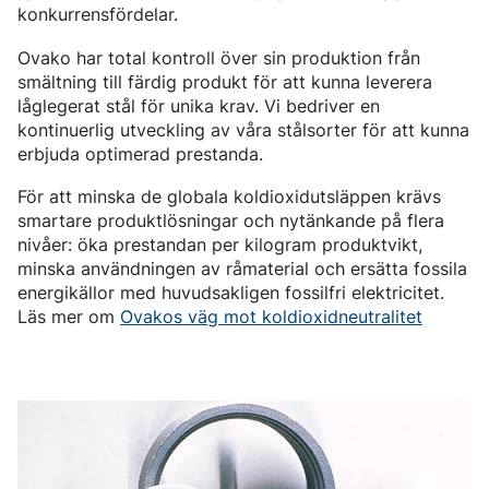
BORSTÅL
CERTIFIKAT OCH TESTMÖJLIGHETER
INNEHÅLL
konkurrensfördelar.
FÖRKOMPONENTER
LEDNING
LÄTTA OCH TUNGA FORDON
NITRERSTÅL
AKTUELLA TILLSTÅNDSPROCESSER
NYHETER & PRESSMEDDELANDEN
FÖRKOMPONENTER FRÅN STÅNG
VÅR VERKSAMHET
KOMPONENTSPECIFIKA KRAV
MARAGING-STÅL
OVAKO SCIENCE AND VISITOR CENTER
English
Suomi
Svenska
MÄSSOR OCH DIGITALA EVENTS
Ovako har total kontroll över sin produktion från
FÖRKOMPONENTER FRÅN RÖR
STARK GLOBAL STÄLLNING INOM SPECIALSTÅL
DRIVSYSTEM
SOCIAL HÅLLBARHET
BERÄTTELSER
PRODUKTIONSORTER
smältning till färdig produkt för att kunna leverera
CHASSIKOMPONENTER
AFFÄRSETIK
STRENGTH OF STEEL NYHETSBREV
HÅRDFÖRKROMADE STÄNGER OCH RÖR
VÅR VÄTGASANLÄGGNING
låglegerat stål för unika krav. Vi bedriver en
STYRNING, UPPFÖLJNING & ÖVERVAKNING
MEDIABANKEN
FÖRBÄTTRAD KORROSIONSBESTÄNDIGHET
PODCAST STÅLVERKET
ENERGI
kontinuerlig utveckling av våra stålsorter för att kunna
GLOBALA MÅLEN FÖR HÅLLBAR UTVECKLING
Sales Units
CROMAX-STÅLSORTER
DANIEL STÅHL
OLJA OCH GAS
erbjuda optimerad prestanda.
KOSTNADSEFFEKTIVA HYDRAULCYLINDRAR
VINDKRAFT
Nordeuropa
Kontakt
TRÅD OCH HASPLADE STÄNGER (BAR-IN-COIL)
För att minska de globala koldioxidutsläppen krävs
TRANSPORT
Centraleuropa
SÖMLÖSA RÖR OCH ÄMNESRÖR
smartare produktlösningar och nytänkande på flera
OVAKO 280-ÄMNESRÖR
Ovatrack
nivåer: öka prestandan per kilogram produktvikt,
Östeuropa
STANDARDKULLAGERRÖR
minska användningen av råmaterial och ersätta fossila
Sydeuropa
energikällor med huvudsakligen fossilfri elektricitet.
VALSADE OCH SMIDDA RINGAR
Steelnavigator
Läs mer om
Ovakos väg mot koldioxidneutralitet
Asien Och Stillahavsområdet
Logga In
Nordamerika
Sydamerika
Resten Av Världen