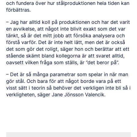
och fundera över hur st
å
lproduktionen hela tiden kan
fö
rbä
ttras.
–
Jag har alltid koll p
å
produktionen och har det varit
en avvikelse, att n
å
got inte blivit exakt som det var
t
änkt, s
å är det mitt jobb att fö
rs
öka analysera och
fö
rstå
varfö
r. Det ä
r inte helt l
ätt, men det ä
r ocks
å
det som g
ö
r det roligt, sä
ger hon och ber
ä
ttar att ett
st
ående skä
mt bland kollegorna
ä
r att svaret alltid,
oavsett vilken fr
åga som ställs, är ”
det beror p
å”.
– Det är så må
nga parametrar som spelar in n
är man
g
ö
r stå
l. Och bara för att n
å
got borde vara p
å
ett
visst s
ä
tt i teorin s
å
behöver det verkligen inte bli s
å
i
verkligheten, s
äger Jane J
ö
nsson Valencik.