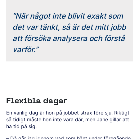
”När något inte blivit exakt som
det var tänkt, så är det mitt jobb
att försöka analysera och förstå
varför.”
Flexibla dagar
En vanlig dag ä
r hon p
å
jobbet strax före sju. Riktigt
så tidigt måste hon inte vara där, men Jane gillar att
ha tid på sig.
– Då gå
r jag igenom vad som h
ä
nt under fö
regå
ende