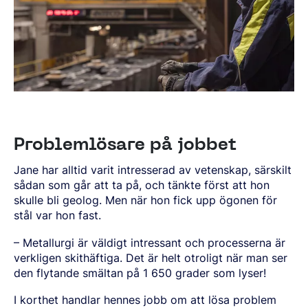
Problemlösare på jobbet
Jane har alltid varit intresserad av vetenskap, s
ä
rskilt
s
å
dan som g
å
r att ta p
å
, och t
ä
nkte först att hon
skulle bli geolog. Men n
ä
r hon fick upp ögonen fö
r
stå
l var hon fast.
–
Metallurgi
är vä
ldigt intressant och processerna
ä
r
verkligen skith
äftiga. Det ä
r helt otroligt n
ä
r man ser
den flytande sm
ä
ltan p
å 1 650 grader som lyser!
I korthet handlar hennes jobb om att lösa problem