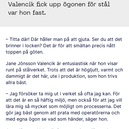
BORSTÅL
CERTIFIKAT OCH TESTMÖJLIGHETER
INNEHÅLL
FÖRKOMPONENTER
LEDNING
Valencik
fick upp ögonen
fö
r stå
l
LÄTTA OCH TUNGA FORDON
NITRERSTÅL
AKTUELLA TILLSTÅNDSPROCESSER
NYHETER & PRESSMEDDELANDEN
FÖRKOMPONENTER FRÅN STÅNG
VÅR VERKSAMHET
KOMPONENTSPECIFIKA KRAV
MARAGING-STÅL
OVAKO SCIENCE AND VISITOR CENTER
var hon fast.
Svenska
MÄSSOR OCH DIGITALA EVENTS
FÖRKOMPONENTER FRÅN RÖR
STARK GLOBAL STÄLLNING INOM SPECIALSTÅL
DRIVSYSTEM
SOCIAL HÅLLBARHET
BERÄTTELSER
PRODUKTIONSORTER
CHASSIKOMPONENTER
AFFÄRSETIK
STRENGTH OF STEEL NYHETSBREV
HÅRDFÖRKROMADE STÄNGER OCH RÖR
VÅR VÄTGASANLÄGGNING
STYRNING, UPPFÖLJNING & ÖVERVAKNING
MEDIABANKEN
FÖRBÄTTRAD KORROSIONSBESTÄNDIGHET
PODCAST STÅLVERKET
ENERGI
GLOBALA MÅLEN FÖR HÅLLBAR UTVECKLING
Sales Units
CROMAX-STÅLSORTER
DANIEL STÅHL
OLJA OCH GAS
–
Titta d
ä
r! D
är håller man på
att gjuta. Ser du att det
KOSTNADSEFFEKTIVA HYDRAULCYLINDRAR
VINDKRAFT
brinner i locken? Det
är f
ör att sm
ä
ltan precis n
ått
Nordeuropa
Kontakt
toppen på g
TRÅD OCH HASPLADE STÄNGER (BAR-IN-COIL)
ö
ten.
TRANSPORT
Centraleuropa
SÖMLÖSA RÖR OCH ÄMNESRÖR
OVAKO 280-ÄMNESRÖR
Jane J
ö
nsson Valencik
är entusiastisk nä
r hon visar
Ovatrack
Östeuropa
STANDARDKULLAGERRÖR
runt p
å stå
lverket. Trots att det
är h
ögljutt, varmt och
dammigt
är det hä
r, ute i produktion, som hon trivs
Sydeuropa
VALSADE OCH SMIDDA RINGAR
Steelnavigator
allra b
äst.
Asien Och Stillahavsområdet
Logga In
–
Jag fö
rs
öker ta mig ut i verket s
å
ofta jag kan. För
Nordamerika
att det
är en så hä
ftig miljö, men ocks
å f
ör att jag vill
Sydamerika
l
ära mig så
mycket som möjligt om processerna. Det
gör jag b
ä
st genom att prata med operatörerna och
Resten Av Världen
med egna ögon se vad som h
änder, sä
ger hon.