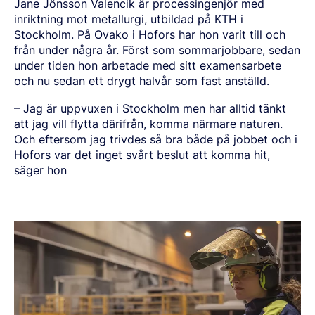
Jane J
ö
nsson Valencik
ä
r processingenjör med
inriktning mot metallurgi, utbildad p
å KTH i
Stockholm. På
Ovako i Hofors har hon varit till och
fr
å
n under n
å
gra
år. F
örst som sommarjobbare, sedan
under tiden hon arbetade med sitt examensarbete
och nu sedan ett drygt halv
å
r som fast anst
älld.
–
Jag
ä
r uppvuxen i Stockholm men har alltid t
ä
nkt
att jag vill flytta d
ä
rifr
å
n, komma n
ä
rmare naturen.
Och eftersom jag trivdes s
å bra både på
jobbet och i
Hofors var det inget sv
å
rt beslut att komma hit,
s
ä
ger hon