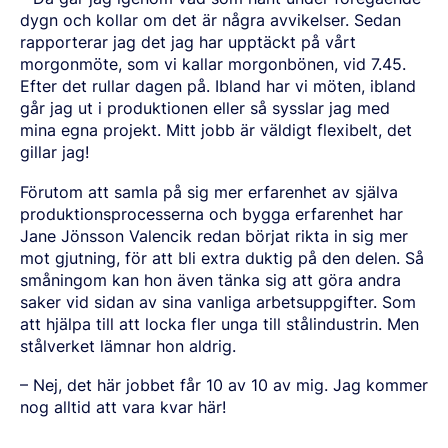
dygn och kollar om det
är nå
gra avvikelser. Sedan
rapporterar jag det jag har uppt
ä
ckt p
å vå
rt
morgonmöte, som vi kallar morgonbönen, vid 7.45.
Efter det rullar dagen p
å
. Ibland har vi möten, ibland
g
å
r jag ut i produktionen eller s
å
sysslar jag med
mina egna projekt. Mitt jobb
är vä
ldigt flexibelt, det
gillar jag!
F
örutom att samla p
å
sig mer erfarenhet av sj
ä
lva
produktionsprocesserna och bygga erfarenhet har
Jane Jönsson Valencik
redan börjat rikta in sig mer
mot gjutning, för att bli extra duktig på den delen
. Så
s
må
ningom kan hon
ä
ven t
ä
nka sig att göra andra
saker vid sidan av sina vanliga arbetsuppgifter. Som
att hj
ä
lpa till att locka fler unga till st
ålindustrin. Men
stålverket lä
mnar hon aldrig.
– Nej, det här jobbet få
r 10 av 10 av mig. Jag kommer
nog alltid att vara kvar h
ä
r!