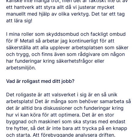
kanske inte många tror, men det är faktiskt lite ut av
ett hantverk att styra allt då vi justerar mycket
manuellt med hjälp av olika verktyg. Det tar ett tag
att lära sig!
I mina roller som skyddsombud och fackligt ombud
för IF Metall så arbetar jag kontinuerligt för att
säkerställa att alla upplever arbetsplatsen som säker
och trygg, och finns även som rådgivare om någon
har funderingar kring säkerhetsfrågor eller
arbetsmiljön.
Vad är roligast med ditt jobb?
Det roligaste är att valsverket i sig är en så unik
arbetsplats! Det är många som behöver samarbeta så
det är alltid bra diskussioner och funderingar kring
hur vi kan köra för att optimera. Det är en stor
byggnad och maskineri som ska styras med endast
tre hytter, så det är inte bara att trycka på en knapp
och starta. Att förebyggande analysera driften,