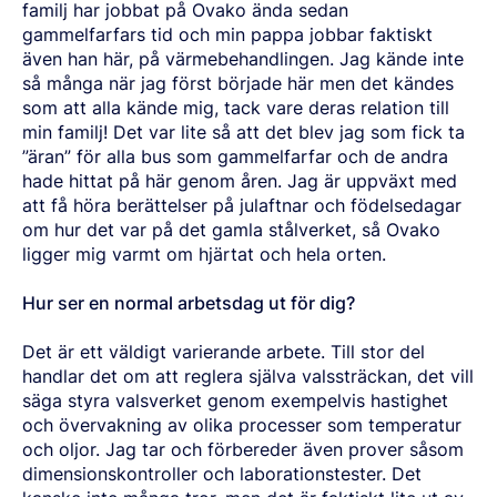
BORSTÅL
familj har jobbat på Ovako ända sedan
CERTIFIKAT OCH TESTMÖJLIGHETER
INNEHÅLL
FÖRKOMPONENTER
LEDNING
LÄTTA OCH TUNGA FORDON
NITRERSTÅL
AKTUELLA TILLSTÅNDSPROCESSER
NYHETER & PRESSMEDDELANDEN
gammelfarfars tid och min pappa jobbar faktiskt
FÖRKOMPONENTER FRÅN STÅNG
VÅR VERKSAMHET
KOMPONENTSPECIFIKA KRAV
MARAGING-STÅL
OVAKO SCIENCE AND VISITOR CENTER
English
Suomi
Svenska
MÄSSOR OCH DIGITALA EVENTS
även han här, på värmebehandlingen. Jag kände inte
FÖRKOMPONENTER FRÅN RÖR
STARK GLOBAL STÄLLNING INOM SPECIALSTÅL
DRIVSYSTEM
SOCIAL HÅLLBARHET
BERÄTTELSER
PRODUKTIONSORTER
så många när jag först började här men det kändes
CHASSIKOMPONENTER
AFFÄRSETIK
STRENGTH OF STEEL NYHETSBREV
HÅRDFÖRKROMADE STÄNGER OCH RÖR
VÅR VÄTGASANLÄGGNING
som att alla kände mig, tack vare deras relation till
STYRNING, UPPFÖLJNING & ÖVERVAKNING
MEDIABANKEN
FÖRBÄTTRAD KORROSIONSBESTÄNDIGHET
PODCAST STÅLVERKET
ENERGI
min familj! Det var lite så att det blev jag som fick ta
GLOBALA MÅLEN FÖR HÅLLBAR UTVECKLING
Sales Units
CROMAX-STÅLSORTER
DANIEL STÅHL
OLJA OCH GAS
”äran” för alla bus som gammelfarfar och de andra
KOSTNADSEFFEKTIVA HYDRAULCYLINDRAR
VINDKRAFT
hade hittat på här genom åren. Jag är uppväxt med
Nordeuropa
Kontakt
TRÅD OCH HASPLADE STÄNGER (BAR-IN-COIL)
att få höra berättelser på julaftnar och födelsedagar
TRANSPORT
Centraleuropa
SÖMLÖSA RÖR OCH ÄMNESRÖR
om hur det var på det gamla stålverket, så Ovako
OVAKO 280-ÄMNESRÖR
Ovatrack
ligger mig varmt om hjärtat och hela orten.
Östeuropa
STANDARDKULLAGERRÖR
Sydeuropa
VALSADE OCH SMIDDA RINGAR
Hur ser en normal arbetsdag ut för dig?
Steelnavigator
Asien Och Stillahavsområdet
Det är ett väldigt varierande arbete. Till stor del
Logga In
Nordamerika
handlar det om att reglera själva valssträckan, det vill
säga styra valsverket genom exempelvis hastighet
Sydamerika
och övervakning av olika processer som temperatur
Resten Av Världen
och oljor. Jag tar och förbereder även prover såsom
dimensionskontroller och laborationstester. Det