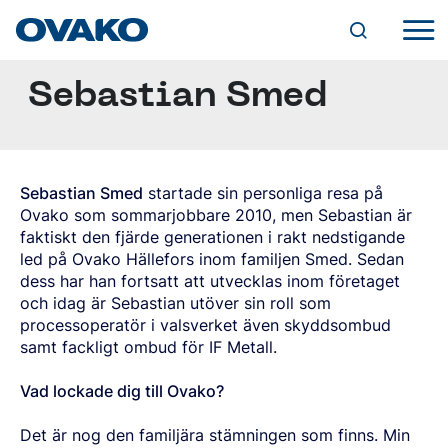
Sebastian Smed
INDUSTRILÖSNINGAR
JORDBRUK
KULLAGER
STÅLUTBUD
KEDJOR OCH LYFTANORDNINGAR
OVAKOS VARUMÄRKEN
FÄSTANORDNINGAR
BQ-STEEL®
PRODUKTFORMER
Sebastian Smed
startade sin personliga resa på
HYDRAULIK
IQ-STEEL®
Ovako som sommarjobbare 2010, men Sebastian är
CYLINDRAR
VARMVALSADE STÄNGER
HYBRID STEEL®
VENTILER
faktiskt den fjärde generationen i rakt nedstigande
RUNDSTÅNG
TJÄNSTER
M-STEEL®
PUMPAR OCH MOTORER
led på Ovako Hällefors inom familjen Smed. Sedan
SMIDD/VALSAD STÅNG
SZ-STEEL®
SKRÄDDARSYDDA LEVERANSLÖSNINGAR
FYRKANTSSTÅNG
dess har han fortsatt att utvecklas inom företaget
WR-STEEL®
TILLVERKNING
DIGITALA VERKTYG
HÅLLBARHET
PLATTSTÅNG
och idag är Sebastian utöver sin roll som
CROMAX®
SMIDE
STEEL NAVIGATOR
SPECIALPROFILER
MILJÖ
processoperatör i valsverket även skyddsombud
MASKINBEARBETNING
OVATRACK
SPECIALEGENSKAPER (SP-STÅNG)
STÅLSORTER
VÅR VÄG MOT KOLDIOXIDNEUTRALITET
KARRIÄR
VÄRMEBEHANDLING
samt fackligt ombud för IF Metall.
GENOMHÄRDANDE KULLAGERSTÅL
KLIMAT
SKROT- OCH LEGERINGSTILLÄGG
VIDAREFÖRÄDLADE STÄNGER
LEDIGA TJÄNSTER
SÄTTHÄRDNINGSSTÅL
GRUV- OCH ANLÄGGNINGSVERKTYG
EFFEKTIVA PROCESSER
FORSKNING OCH UTVECKLING
DRAGEN STÅNG
Vad lockade dig till Ovako?
VARFÖR OVAKO?
OM OVAKO
ALLMÄNT KONSTRUKTIONSSTÅL
BERGBORRNING
PRODUKTER
ERFARENHET OCH KUNSKAP
SLIPAD STÅNG
ATT VÄXA HOS OVAKO
SEGHÄRDNINGSSTÅL
ÖVRIGA GRUVVERKTYG
ANVÄNDNING AV KEMISKA ÄMNEN
EN VÄRLD AV STÅL
SKALSVARVAD STÅNG
UTVECKLINGSPROGRAM
FJÄDERSTÅL
Det är nog den familjära stämningen som finns. Min
MINERALBEARBETNING
KVALITET
ÅTERVINNINGSBARHET OCH ÅTERVUNNET
VÅR HISTORIA
NYHETER OCH EVENTS