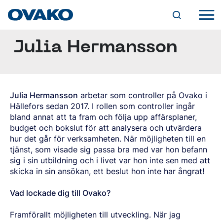
Julia Hermansson
INDUSTRILÖSNINGAR
JORDBRUK
KULLAGER
STÅLUTBUD
KEDJOR OCH LYFTANORDNINGAR
OVAKOS VARUMÄRKEN
FÄSTANORDNINGAR
BQ-STEEL®
PRODUKTFORMER
Julia Hermansson
arbetar som controller på Ovako i
HYDRAULIK
IQ-STEEL®
Hällefors sedan 2017. I rollen som controller ingår
CYLINDRAR
VARMVALSADE STÄNGER
HYBRID STEEL®
VENTILER
bland annat att ta fram och följa upp affärsplaner,
RUNDSTÅNG
TJÄNSTER
M-STEEL®
PUMPAR OCH MOTORER
budget och bokslut för att analysera och utvärdera
SMIDD/VALSAD STÅNG
SZ-STEEL®
SKRÄDDARSYDDA LEVERANSLÖSNINGAR
FYRKANTSSTÅNG
hur det går för verksamheten. När möjligheten till en
WR-STEEL®
TILLVERKNING
DIGITALA VERKTYG
HÅLLBARHET
PLATTSTÅNG
tjänst, som visade sig passa bra med var hon befann
CROMAX®
SMIDE
STEEL NAVIGATOR
SPECIALPROFILER
MILJÖ
sig i sin utbildning och i livet var hon inte sen med att
MASKINBEARBETNING
OVATRACK
SPECIALEGENSKAPER (SP-STÅNG)
STÅLSORTER
VÅR VÄG MOT KOLDIOXIDNEUTRALITET
KARRIÄR
VÄRMEBEHANDLING
skicka in sin ansökan, ett beslut hon inte har ångrat!
GENOMHÄRDANDE KULLAGERSTÅL
KLIMAT
SKROT- OCH LEGERINGSTILLÄGG
VIDAREFÖRÄDLADE STÄNGER
LEDIGA TJÄNSTER
SÄTTHÄRDNINGSSTÅL
GRUV- OCH ANLÄGGNINGSVERKTYG
EFFEKTIVA PROCESSER
FORSKNING OCH UTVECKLING
DRAGEN STÅNG
Vad lockade dig till Ovako?
VARFÖR OVAKO?
OM OVAKO
ALLMÄNT KONSTRUKTIONSSTÅL
BERGBORRNING
PRODUKTER
ERFARENHET OCH KUNSKAP
SLIPAD STÅNG
ATT VÄXA HOS OVAKO
SEGHÄRDNINGSSTÅL
ÖVRIGA GRUVVERKTYG
ANVÄNDNING AV KEMISKA ÄMNEN
EN VÄRLD AV STÅL
SKALSVARVAD STÅNG
UTVECKLINGSPROGRAM
FJÄDERSTÅL
Framförallt möjligheten till utveckling. När jag
MINERALBEARBETNING
KVALITET
ÅTERVINNINGSBARHET OCH ÅTERVUNNET
VÅR HISTORIA
NYHETER OCH EVENTS