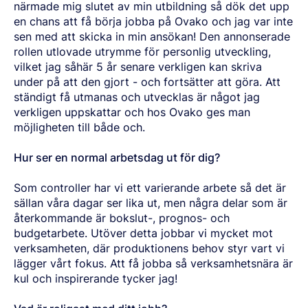
BORSTÅL
närmade mig slutet av min utbildning så dök det upp
CERTIFIKAT OCH TESTMÖJLIGHETER
INNEHÅLL
FÖRKOMPONENTER
LEDNING
LÄTTA OCH TUNGA FORDON
NITRERSTÅL
AKTUELLA TILLSTÅNDSPROCESSER
NYHETER & PRESSMEDDELANDEN
en chans att få börja jobba på Ovako och jag var inte
FÖRKOMPONENTER FRÅN STÅNG
VÅR VERKSAMHET
KOMPONENTSPECIFIKA KRAV
MARAGING-STÅL
OVAKO SCIENCE AND VISITOR CENTER
English
Suomi
Svenska
MÄSSOR OCH DIGITALA EVENTS
sen med att skicka in min ansökan! Den annonserade
FÖRKOMPONENTER FRÅN RÖR
STARK GLOBAL STÄLLNING INOM SPECIALSTÅL
DRIVSYSTEM
SOCIAL HÅLLBARHET
BERÄTTELSER
PRODUKTIONSORTER
rollen utlovade utrymme för personlig utveckling,
CHASSIKOMPONENTER
AFFÄRSETIK
STRENGTH OF STEEL NYHETSBREV
HÅRDFÖRKROMADE STÄNGER OCH RÖR
VÅR VÄTGASANLÄGGNING
vilket jag såhär 5 år senare verkligen kan skriva
STYRNING, UPPFÖLJNING & ÖVERVAKNING
MEDIABANKEN
FÖRBÄTTRAD KORROSIONSBESTÄNDIGHET
PODCAST STÅLVERKET
ENERGI
under på att den gjort - och fortsätter att göra. Att
GLOBALA MÅLEN FÖR HÅLLBAR UTVECKLING
Sales Units
CROMAX-STÅLSORTER
DANIEL STÅHL
OLJA OCH GAS
ständigt få utmanas och utvecklas är något jag
KOSTNADSEFFEKTIVA HYDRAULCYLINDRAR
VINDKRAFT
verkligen uppskattar och hos Ovako ges man
Nordeuropa
Kontakt
TRÅD OCH HASPLADE STÄNGER (BAR-IN-COIL)
möjligheten till både och.
TRANSPORT
Centraleuropa
SÖMLÖSA RÖR OCH ÄMNESRÖR
OVAKO 280-ÄMNESRÖR
Ovatrack
Hur ser en normal arbetsdag ut för dig?
Östeuropa
STANDARDKULLAGERRÖR
Sydeuropa
VALSADE OCH SMIDDA RINGAR
Som controller har vi ett varierande arbete så det är
Steelnavigator
sällan våra dagar ser lika ut, men några delar som är
Asien Och Stillahavsområdet
återkommande är bokslut-, prognos- och
Logga In
Nordamerika
budgetarbete. Utöver detta jobbar vi mycket mot
verksamheten, där produktionens behov styr vart vi
Sydamerika
lägger vårt fokus. Att få jobba så verksamhetsnära är
Resten Av Världen
kul och inspirerande tycker jag!