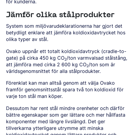
för kunderna.
Jämför olika stålprodukter
System som miljövarudeklarationerna har gjort det
betydligt enklare att jämföra koldioxidavtrycket hos
olika typer av stål.
Ovako uppnår ett totalt koldioxidavtryck (cradle-to-
gate) på cirka 450 kg CO
/ton varmvalsad stålstång,
2
att jämföra med cirka 2 600 kg CO
/ton som är
2
världsgenomsnittet för alla stålprodukter.
Förenklat kan man alltså genom att välja Ovako
framför genomsnittsstål spara två ton koldioxid för
varje ton stål man köper.
Dessutom har rent stål mindre orenheter och därför
bättre egenskaper som ger lättare och mer hållfasta
komponenter med längre livslängd. Det ger
tillverkarna ytterligare utrymme att minska
koldioxidavtrycket genom lättare produkter och