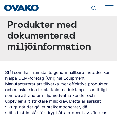
Produkter med
INDUSTRILÖSNINGAR
JORDBRUK
dokumenterad
KULLAGER
STÅLUTBUD
KEDJOR OCH LYFTANORDNINGAR
OVAKOS VARUMÄRKEN
miljöinformation
FÄSTANORDNINGAR
BQ-STEEL®
PRODUKTFORMER
HYDRAULIK
IQ-STEEL®
CYLINDRAR
VARMVALSADE STÄNGER
HYBRID STEEL®
VENTILER
RUNDSTÅNG
TJÄNSTER
M-STEEL®
PUMPAR OCH MOTORER
SMIDD/VALSAD STÅNG
SZ-STEEL®
SKRÄDDARSYDDA LEVERANSLÖSNINGAR
Stål som har framställts genom hållbara metoder kan
FYRKANTSSTÅNG
WR-STEEL®
TILLVERKNING
DIGITALA VERKTYG
HÅLLBARHET
PLATTSTÅNG
hjälpa OEM-företag (Original Equipment
CROMAX®
SMIDE
STEEL NAVIGATOR
SPECIALPROFILER
Manufacturers) att tillverka mer effektiva produkter
MILJÖ
MASKINBEARBETNING
OVATRACK
SPECIALEGENSKAPER (SP-STÅNG)
STÅLSORTER
och minska sina totala koldioxidutsläpp – samtidigt
VÅR VÄG MOT KOLDIOXIDNEUTRALITET
KARRIÄR
VÄRMEBEHANDLING
GENOMHÄRDANDE KULLAGERSTÅL
KLIMAT
som de attraherar miljömedvetna kunder och
SKROT- OCH LEGERINGSTILLÄGG
VIDAREFÖRÄDLADE STÄNGER
LEDIGA TJÄNSTER
SÄTTHÄRDNINGSSTÅL
GRUV- OCH ANLÄGGNINGSVERKTYG
EFFEKTIVA PROCESSER
FORSKNING OCH UTVECKLING
uppfyller allt striktare miljökrav. Detta är särskilt
DRAGEN STÅNG
VARFÖR OVAKO?
OM OVAKO
ALLMÄNT KONSTRUKTIONSSTÅL
BERGBORRNING
PRODUKTER
ERFARENHET OCH KUNSKAP
viktigt när det gäller stålkomponenter, då
SLIPAD STÅNG
ATT VÄXA HOS OVAKO
SEGHÄRDNINGSSTÅL
ÖVRIGA GRUVVERKTYG
ANVÄNDNING AV KEMISKA ÄMNEN
EN VÄRLD AV STÅL
SKALSVARVAD STÅNG
stålindustrin står för drygt åtta procent av världens
UTVECKLINGSPROGRAM
FJÄDERSTÅL
MINERALBEARBETNING
KVALITET
ÅTERVINNINGSBARHET OCH ÅTERVUNNET
VÅR HISTORIA
NYHETER OCH EVENTS