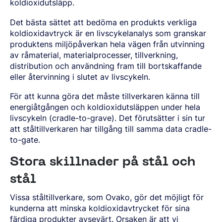
koldioxidutsläpp.
BORSTÅL
CERTIFIKAT OCH TESTMÖJLIGHETER
INNEHÅLL
FÖRKOMPONENTER
LEDNING
LÄTTA OCH TUNGA FORDON
NITRERSTÅL
AKTUELLA TILLSTÅNDSPROCESSER
NYHETER & PRESSMEDDELANDEN
FÖRKOMPONENTER FRÅN STÅNG
VÅR VERKSAMHET
KOMPONENTSPECIFIKA KRAV
MARAGING-STÅL
OVAKO SCIENCE AND VISITOR CENTER
Det bästa sättet att bedöma en produkts verkliga
English
Suomi
Svenska
MÄSSOR OCH DIGITALA EVENTS
FÖRKOMPONENTER FRÅN RÖR
STARK GLOBAL STÄLLNING INOM SPECIALSTÅL
DRIVSYSTEM
SOCIAL HÅLLBARHET
koldioxidavtryck är en livscykelanalys som granskar
BERÄTTELSER
PRODUKTIONSORTER
CHASSIKOMPONENTER
AFFÄRSETIK
STRENGTH OF STEEL NYHETSBREV
HÅRDFÖRKROMADE STÄNGER OCH RÖR
produktens miljöpåverkan hela vägen från utvinning
VÅR VÄTGASANLÄGGNING
STYRNING, UPPFÖLJNING & ÖVERVAKNING
MEDIABANKEN
FÖRBÄTTRAD KORROSIONSBESTÄNDIGHET
av råmaterial, materialprocesser, tillverkning,
PODCAST STÅLVERKET
ENERGI
GLOBALA MÅLEN FÖR HÅLLBAR UTVECKLING
Sales Units
CROMAX-STÅLSORTER
DANIEL STÅHL
distribution och användning fram till bortskaffande
OLJA OCH GAS
KOSTNADSEFFEKTIVA HYDRAULCYLINDRAR
VINDKRAFT
eller återvinning i slutet av livscykeln.
Nordeuropa
Kontakt
TRÅD OCH HASPLADE STÄNGER (BAR-IN-COIL)
TRANSPORT
För att kunna göra det måste tillverkaren känna till
Centraleuropa
SÖMLÖSA RÖR OCH ÄMNESRÖR
energiåtgången och koldioxidutsläppen under hela
OVAKO 280-ÄMNESRÖR
Ovatrack
Östeuropa
STANDARDKULLAGERRÖR
livscykeln (cradle-to-grave). Det förutsätter i sin tur
att ståltillverkaren har tillgång till samma data cradle-
Sydeuropa
VALSADE OCH SMIDDA RINGAR
Steelnavigator
to-gate.
Asien Och Stillahavsområdet
Logga In
Stora skillnader på stål och
Nordamerika
stål
Sydamerika
Resten Av Världen
Vissa ståltillverkare, som Ovako, gör det möjligt för
kunderna att minska koldioxidavtrycket för sina
färdiga produkter avsevärt. Orsaken är att vi