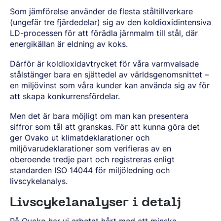
Som jämförelse använder de flesta ståltillverkare
(ungefär tre fjärdedelar) sig av den koldioxidintensiva
LD-processen för att förädla järnmalm till stål, där
energikällan är eldning av koks.
Därför är koldioxidavtrycket för våra varmvalsade
stålstänger bara en sjättedel av världsgenomsnittet –
en miljövinst som våra kunder kan använda sig av för
att skapa konkurrensfördelar.
Men det är bara möjligt om man kan presentera
siffror som tål att granskas. För att kunna göra det
ger Ovako ut klimatdeklarationer och
miljövarudeklarationer som verifieras av en
oberoende tredje part och registreras enligt
standarden ISO 14044 för miljöledning och
livscykelanalys.
Livscykelanalyser i detalj
På Ovako har vi arbetat hårt med att minska